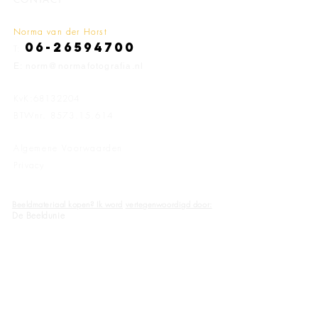
Norma van der Horst
06-26594700
T:
E: norm@normafotografia.nl
KvK:
68132204
BTWnr.
8573.15.614
Algemene Voorwaarden
Privacy
Beeldmateriaal kopen? Ik word
vertegenwoordigd door:
De Beeldunie
Arcangel
Opdrachtgevers o.a.
:
zie pagina 'Publicaties'
Online gepubliceerd o.a.bij:
De Erfgoedstem
Stadsherstel Amsterdam
Vereniging Vrienden Nieuwe Kunst