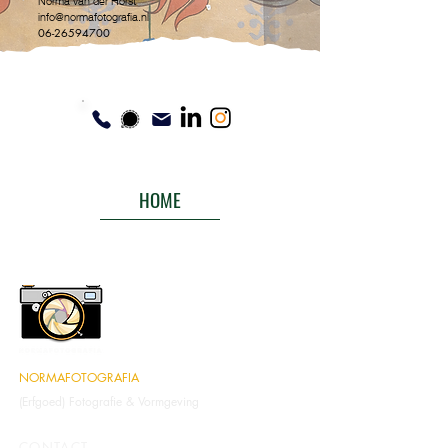
Norma van der Horst
info@normafotografia.nl
06-26594700
HOME
NORMAFOTOGRAFIA
(Erfgoed) Fotografie & Vormgeving
CONTACT