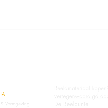
Frisse Amsterdamse krullen
Klein
in 2
Beeldmateriaal kopen
IA
vertegenwoordigd doo
De Beeldunie
e & Vormgeving