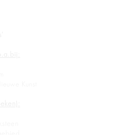
s'
.a.bij:
am
Nieuwe Kunst
oeken):
ksteen
gebied