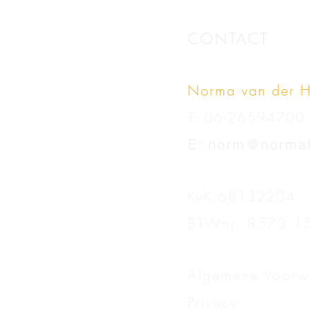
CONTACT
Norma van der H
T:
06-26594700
E: norm@normafo
KvK:68132204
BTWnr. 8573.1
Algemene Voorw
Privacy