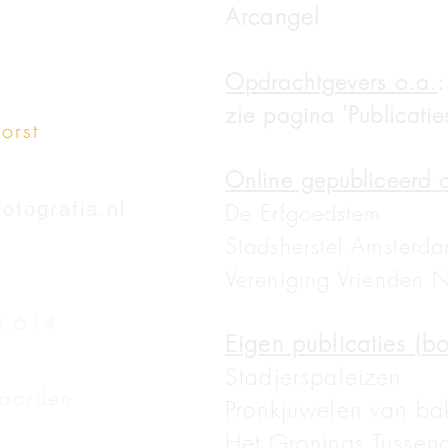
Arcangel
Opdrachtgevers o.a.
:
zie pagina 'Publicatie
orst
Online gepubliceerd o
tografia.nl
De Erfgoedstem
Stadsherstel Amsterd
Vereniging Vrienden 
5.614
Eigen publicaties (b
Stadjerspaleizen
aarden
Pronkjuwelen van ba
Het Gronings Tussen