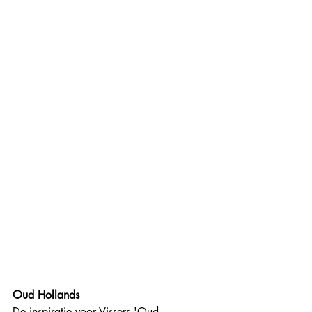
Oud Hollands
De inspiratie voor Vissers 'Oud 