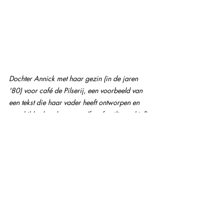
Dochter Annick met haar gezin (in de jaren 
'80) voor café de Pilserij, een voorbeeld van 
een tekst die haar vader heeft ontworpen en 
geschilderd op het raam. (foto familie archief)
#ambacht
#monument
#erfgoed
#typografie
#krulletter
#Amsterdam
#erfgoedfotograaf
#monumentenfotograaf