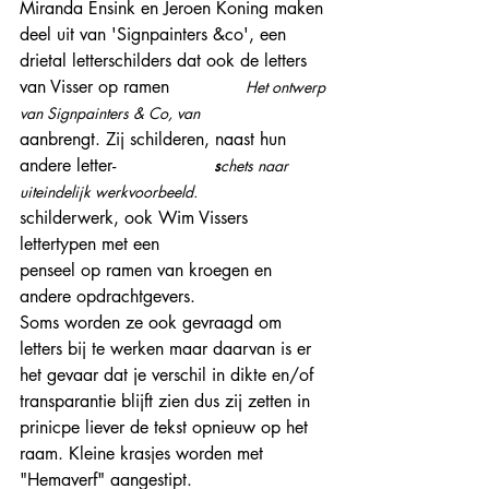
Miranda Ensink en Jeroen Koning maken 
deel uit van 'Signpainters &co', een 
drietal letterschilders dat ook de letters 
van Visser op ramen              
Het ontwerp 
van Signpainters & Co, van
aanbrengt. Zij schilderen, naast hun 
andere letter-                  
s
chets naar 
uiteindelijk werkvoorbeeld.
schilderwerk, ook Wim Vissers 
lettertypen met een 
penseel op ramen van kroegen en 
andere opdrachtgevers. 
Soms worden ze ook gevraagd om 
letters bij te werken maar daarvan is er 
het gevaar dat je verschil in dikte en/of 
transparantie blijft zien dus zij zetten in 
prinicpe liever de tekst opnieuw op het 
raam. Kleine krasjes worden met 
"Hemaverf" aangestipt. 