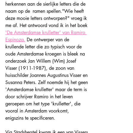
herkennen aan de sierlijke letters die de 
naam op de 
ramen spellen."Wie heeft 
deze mooie letters ontworpen?" vroeg
ik 
me af. Het antwoord vond ik in het boek 
'De Amsterdamse krulletter' van Ramiro 
Espinoza.
 De ontwerper van de 
krullende letter die zo typisch voor de 
oude Amsterdamse kroegen is bleek na 
onderzoek Jan Willem (Wim) Josef 
Visser (1911-1987), de zoon van 
huisschilder Joannes Augustinus Visser en 
Susanna Peters. Zelf noemde hij het geen 
'Amsterdamse krulletter' maar de term is 
door schrijver Ramiro in het leven 
geroepen om het type 'krulletter', die 
vooral in Amsterdam voorkomt, 
enigszins te specificeren.
Via Stadsherstel kwam ik een van Vissers 