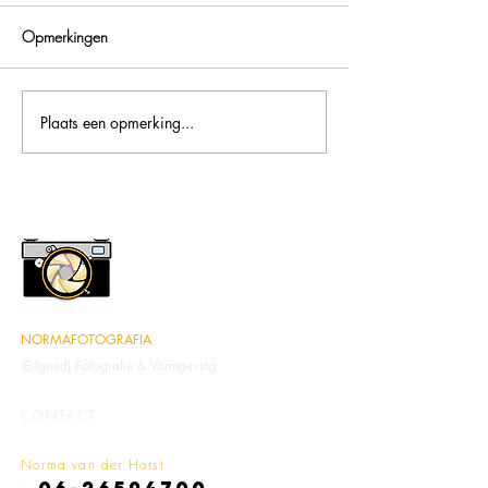
Opmerkingen
Frisse Amsterdamse krullen
Plaats een opmerking...
Kleine impressie 
'Erfgoed' in 2022
NORMAFOTOGRAFIA
(Erfgoed) Fotografie & Vormgeving
CONTACT
Norma van der Horst