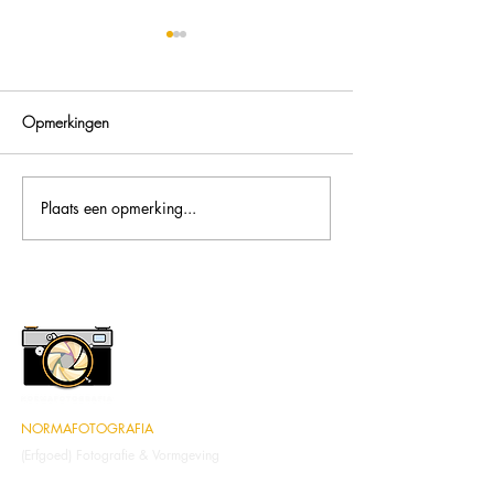
Opmerkingen
Frisse Amsterdamse krullen
Plaats een opmerking...
Kleine impressie 
'Erfgoed' in 2022
NORMAFOTOGRAFIA
(Erfgoed) Fotografie & Vormgeving