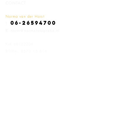
CONTACT
Norma van der Horst
06-26594700
T:
E: norm@normafotografia.nl
KvK:
68132204
BTWnr.
8573.15.614
Algemene Voorwaarden
Privacy
Beeldmateriaal kopen? Ik word
vertegenwoordigd door:
De Beeldunie
Arcangel
Opdrachtgevers o.a.
:
zie pagina 'Publicaties'
Online gepubliceerd o.a.bij:
De Erfgoedstem
Stadsherstel Amsterdam