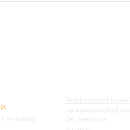
Frisse Amsterdamse krullen
Klein
in 2
Beeldmateriaal kopen
IA
vertegenwoordigd doo
De Beeldunie
e & Vormgeving
Arcangel