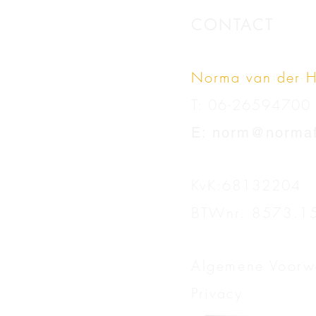
CONTACT
Norma van der H
T:
06-26594700
E: norm@normafo
KvK:68132204
BTWnr. 8573.1
Algemene Voorw
Privacy