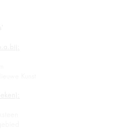
s'
.a.bij:
am
Nieuwe Kunst
oeken):
ksteen
gebied