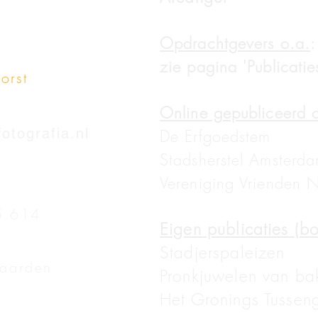
Opdrachtgevers o.a.
:
zie pagina 'Publicatie
orst
Online gepubliceerd o
tografia.nl
De Erfgoedstem
Stadsherstel Amsterd
Vereniging Vrienden 
5.614
Eigen publicaties (b
Stadjerspaleizen
aarden
Pronkjuwelen van ba
Het Gronings Tussen