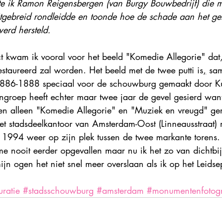
te ik Ramon Reigensbergen (van Burgy Bouwbedrijf) die 
itgebreid rondleidde en toonde hoe de schade aan het g
erd hersteld.
 kwam ik vooral voor het beeld "Komedie Allegorie" dat, 
staureerd zal worden. Het beeld met de twee putti is
,
 sam
1886-1888 speciaal voor de schouwburg gemaakt door K
ngroep heeft echter maar twee jaar de gevel gesierd wan
 alleen "Komedie Allegorie" en "Muziek en vreugd" gere
 het stadsdeelkantoor van Amsterdam-Oost (Linneausstraat
ds 1994 weer op zijn plek tussen de twee markante torens
me nooit eerder opgevallen maar nu ik het zo van dichtbi
n ogen het niet snel meer overslaan als ik op het Leidsep
uratie
#stadsschouwburg
#amsterdam
#monumentenfotog