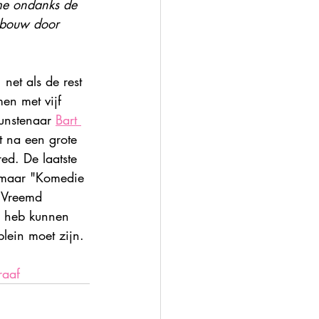
me ondanks de 
ebouw door 
net als de rest 
en met vijf 
unstenaar 
Bart 
t na een grote 
d. De laatste 
) maar "Komedie 
. Vreemd 
j heb kunnen 
lein moet zijn.
raaf