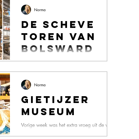
Norma
De scheve
toren van
Bolsward
Pisa was tot voor kort niet de enige plaats
met een scheve toren. In het Friese Bolsward
stond de klokkentoren van het stadhuis op
zo'n...
Norma
Gietijzer
museum
Vorige week was het extra vroeg uit de veren
voor een bezoek aan de werkplaats van