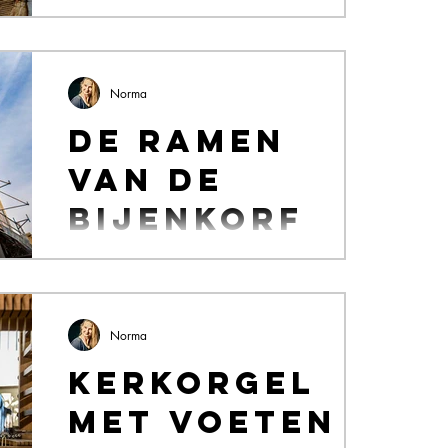
een bezoek bracht aan het atelier van
Martine Posthuma de Boer in mijn
geboortestad...
Norma
De ramen
van de
Bijenkorf
Als Amsterdammer ben ik natuurlijk bekend
met het enorme pand van warenhuis de
Bijenkorf, vlakbij de dam. Ik herinner me van
vroegere...
Norma
Kerkorgel
met voeten 2