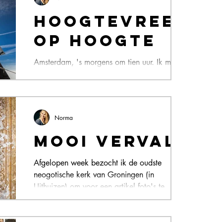
Hoogtevrees
op hoogte
Amsterdam, 's morgens om tien uur. Ik meld
me zoals afgesproken bij molenaar Evert
Schuurman aan de voet van de hoogste
houten molen van...
Norma
Mooi verval
Afgelopen week bezocht ik de oudste
neogotische kerk van Groningen (in
Uithuizen) om voor een artikel foto's te
maken van het...