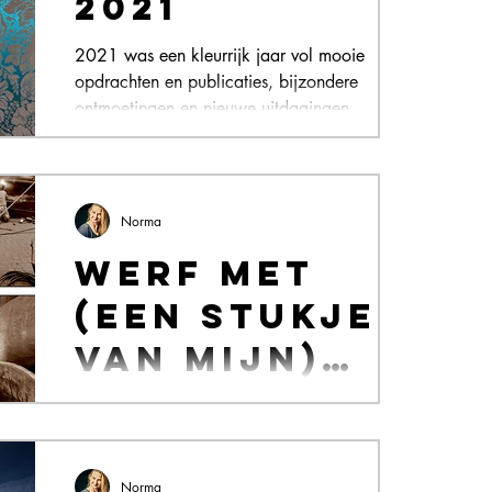
2021
2021 was een kleurrijk jaar vol mooie
opdrachten en publicaties, bijzondere
ontmoetingen en nieuwe uitdagingen
(waaronder boven op een...
Norma
Werf met
(een stukje
van mijn)
geschiedenis
In het tweede jaar van de Filmacademie
(Amsterdam) kregen we voor de
studierichting 'Camera', steeds meer
fotografie-opdrachten. Dat vond...
Norma