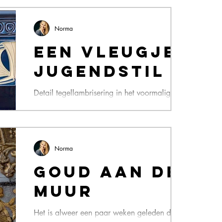
geboortestad, Amsterdam. Prachtig vond ik
de verschillende varianten van de typisch
Mokumse...
Norma
Een vleugje
Jugendstil
Detail tegellambrisering in het voormalig
herenhuis in Westerlee (Groningen) Nieuwe
Kunst, Art Nouveau, Liberty- of Modern Style,
Style...
Norma
Goud aan de
muur
Het is alweer een paar weken geleden dat ik