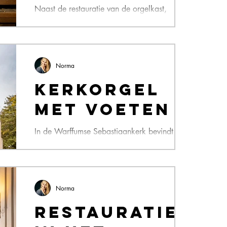
Naast de restauratie van de orgelkast,
balustrade en alles dat daarmee te maken
heeft (zie vorige blog) moest ook het gehele
orgel van de...
Norma
Kerkorgel
met voeten
In de Warffumse Sebastiaankerk bevindt zich
een enorm kerkorgel uit de 19e eeuw,
gebouwd in 1810-1812 door orgelbouwer
Heinrich Hermann...
Norma
Restauratie