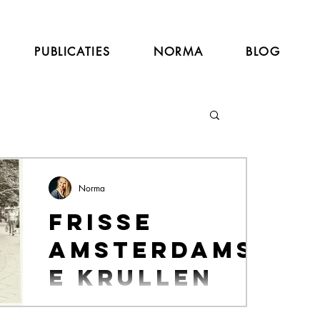
PUBLICATIES
NORMA
BLOG
Norma
Frisse
Amsterdams
e krullen
Als kind kreeg ik ooit een kwartet over mijn